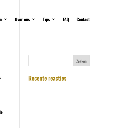
n
Over ons
Tips
FAQ
Contact
Recente reacties
e
le