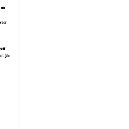
e en
 voor
over
eit (de