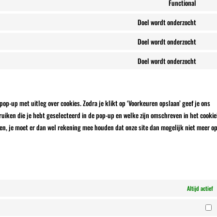
to
Functional
word
Cons
servi
to
Doel wordt onderzocht
googl
Cons
servi
analy
to
Doel wordt onderzocht
ithe
Cons
servi
secur
to
Doel wordt onderzocht
googl
Cons
servi
fonts
to
googl
servi
reca
diver
pop-up met uitleg over cookies. Zodra je klikt op ‘Voorkeuren opslaan’ geef je ons
iken die je hebt geselecteerd in de pop-up en welke zijn omschreven in het cookie
len, je moet er dan wel rekening mee houden dat onze site dan mogelijk niet meer o
Altijd actief
M