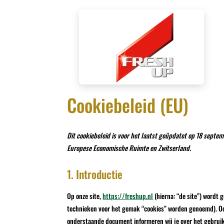
Cookiebeleid (EU)
Dit cookiebeleid is voor het laatst geüpdatet op 18 sept
Europese Economische Ruimte en Zwitserland.
1. Introductie
Op onze site,
https://freshup.nl
(hierna: “de site”) wordt
technieken voor het gemak “cookies” worden genoemd). Ook
onderstaande document informeren wij je over het gebruik 