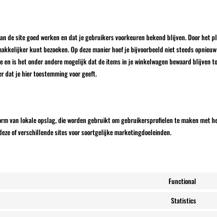
s
n de site goed werken en dat je gebruikers voorkeuren bekend blijven. Door het p
 makkelijker kunt bezoeken. Op deze manier hoef je bijvoorbeeld niet steeds opnieuw
ite en is het onder andere mogelijk dat de items in je winkelwagen bewaard blijven t
r dat je hier toestemming voor geeft.
vorm van lokale opslag, die worden gebruikt om gebruikersprofielen te maken met h
deze of verschillende sites voor soortgelijke marketingdoeleinden.
Functional
Cons
to
Statistics
Cons
servi